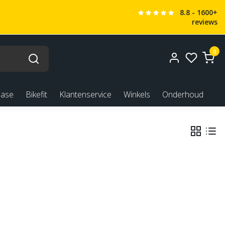
8.8 - 1600+
reviews
0
ease
Bikefit
Klantenservice
Winkels
Onderhoud