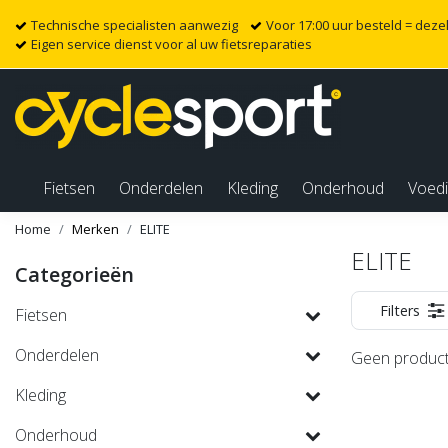
Technische specialisten aanwezig
Voor 17:00 uur besteld = dez
Eigen service dienst voor al uw fietsreparaties
Fietsen
Onderdelen
Kleding
Onderhoud
Voed
Home
Merken
ELITE
ELITE
Categorieën
Filters
Fietsen
Onderdelen
Geen product
Kleding
Onderhoud