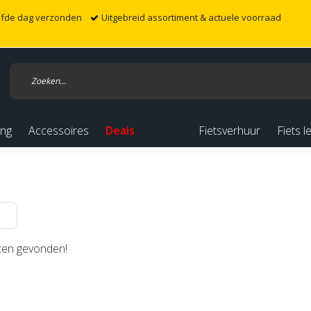
elfde dag verzonden
Uitgebreid assortiment & actuele voorraad
ing
Accessoires
Deals
Fietsverhuur
Fiets l
en gevonden!