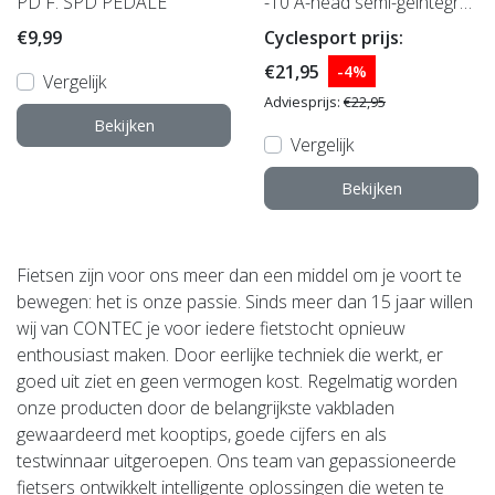
PD F. SPD PEDALE
-10 A-head semi-geïntegre
erd, 1 1/8"
€9,99
Cyclesport prijs:
€21,95
-4%
Vergelijk
Adviesprijs:
€22,95
Bekijken
Vergelijk
Bekijken
Fietsen zijn voor ons meer dan een middel om je voort te
bewegen: het is onze passie. Sinds meer dan 15 jaar willen
wij van CONTEC je voor iedere fietstocht opnieuw
enthousiast maken. Door eerlijke techniek die werkt, er
goed uit ziet en geen vermogen kost. Regelmatig worden
onze producten door de belangrijkste vakbladen
gewaardeerd met kooptips, goede cijfers en als
testwinnaar uitgeroepen. Ons team van gepassioneerde
fietsers ontwikkelt intelligente oplossingen die weten te