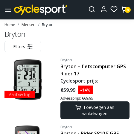
0
Home
Merken
Bryton
Bryton
Filters
Bryton
Bryton – fietscomputer GPS
Rider 17
Cyclesport prijs:
€59,99
-14%
Aanbieding
Adviesprijs:
€69,95
Toevoegen aan
winkelwagen
Bryton
Bryton - Rider S810 E GPS