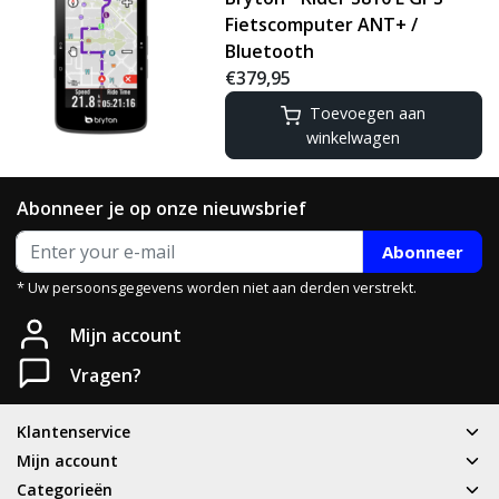
Fietscomputer ANT+ /
Bluetooth
€379,95
Toevoegen aan
winkelwagen
Abonneer je op onze nieuwsbrief
Abonneer
* Uw persoonsgegevens worden niet aan derden verstrekt.
Mijn account
Vragen?
Klantenservice
Mijn account
Categorieën