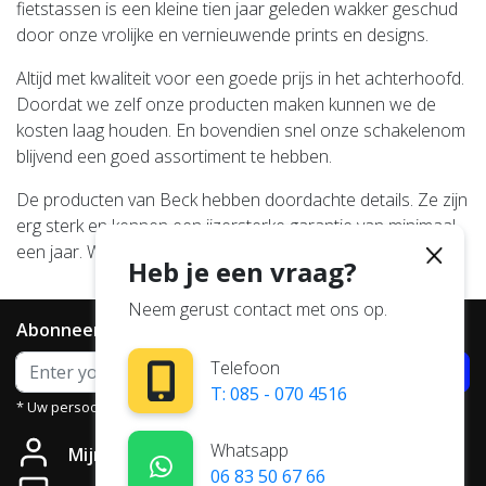
fietstassen is een kleine tien jaar geleden wakker geschud
door onze vrolijke en vernieuwende prints en designs.
Altijd met kwaliteit voor een goede prijs in het achterhoofd.
Doordat we zelf onze producten maken kunnen we de
kosten laag houden. En bovendien snel onze schakelenom
blijvend een goed assortiment te hebben.
De producten van Beck hebben doordachte details. Ze zijn
erg sterk en kennen een ijzersterke garantie van minimaal
een jaar. We’ve got your back.
Heb je een vraag?
Neem gerust contact met ons op.
Abonneer je op onze nieuwsbrief
Telefoon
Abonneer
T: 085 - 070 4516
* Uw persoonsgegevens worden niet aan derden verstrekt.
Whatsapp
Mijn account
06 83 50 67 66