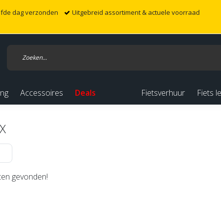
elfde dag verzonden
Uitgebreid assortiment & actuele voorraad
ing
Accessoires
Deals
Fietsverhuur
Fiets l
X
en gevonden!