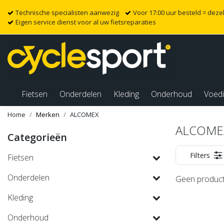
Technische specialisten aanwezig
Voor 17:00 uur besteld = dez
Eigen service dienst voor al uw fietsreparaties
Fietsen
Onderdelen
Kleding
Onderhoud
Voed
Home
Merken
ALCOMEX
ALCOME
Categorieën
Filters
Fietsen
Onderdelen
Geen product
Kleding
Onderhoud