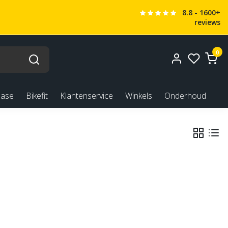
8.8 - 1600+
reviews
0
ease
Bikefit
Klantenservice
Winkels
Onderhoud