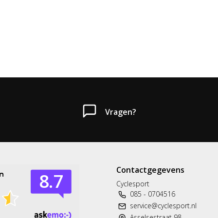
Vragen?
Contactgegevens
Cyclesport
085 - 0704516
service@cyclesport.nl
Asselsestraat 98