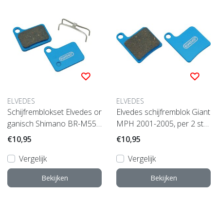
ELVEDES
ELVEDES
Schijfremblokset Elvedes or
Elvedes schijfremblok Giant
ganisch Shimano BR-M55
MPH 2001-2005, per 2 stu
5, M556, C900, C901 (1 pa
ks,
€10,95
€10,95
ar)
Vergelijk
Vergelijk
Bekijken
Bekijken
Wat onze klanten zeggen