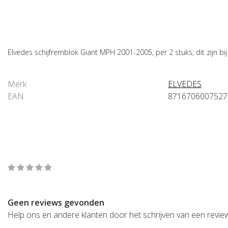
Productomschrijving
Elvedes schijfremblok Giant MPH 2001-2005, per 2 stuks, dit zijn bi
Product informatie
Merk
ELVEDES
EAN
8716706007527
Wat onze klanten zeggen
average of 0 review(s)
Geen reviews gevonden
Help ons en andere klanten door het schrijven van een revie