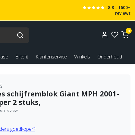
8.8 - 1600+
reviews
0
ease
Bikefit
Klantenservice
Winkels
Onderhoud
S
es schijfremblok Giant MPH 2001-
per 2 stuks,
igen review
ders goedkoper?