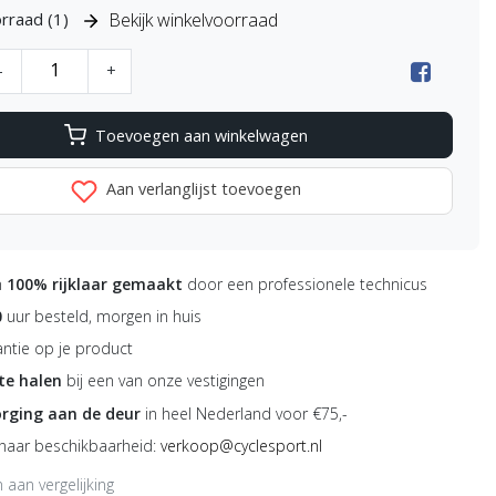
Bekijk winkelvoorraad
rraad (1)
-
+
Toevoegen aan winkelwagen
Aan verlanglijst toevoegen
n
100% rijklaar gemaakt
door een professionele technicus
0
uur besteld, morgen in huis
ntie op je product
 te halen
bij een van onze vestigingen
orging aan de deur
in heel Nederland voor €75,-
 naar beschikbaarheid:
verkoop@cyclesport.nl
aan vergelijking