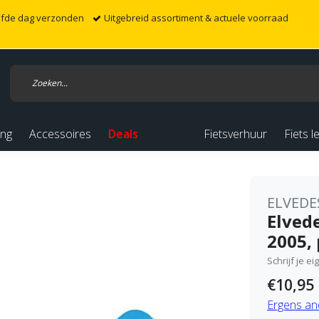
elfde dag verzonden
Uitgebreid assortiment & actuele voorraad
ing
Accessoires
Deals
Fietsverhuur
Fiets l
ELVEDE
Elved
2005, 
Schrijf je e
€10,95
Ergens an