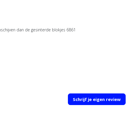
emschijven dan de gesinterde blokjes 6861
Schrijf je eigen review