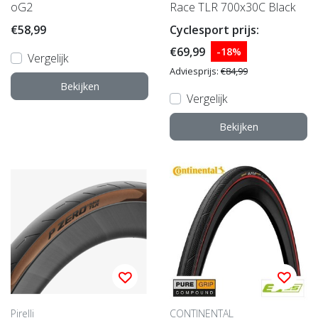
oG2
Race TLR 700x30C Black
€58,99
Cyclesport prijs:
€69,99
-18%
Vergelijk
Adviesprijs:
€84,99
Bekijken
Vergelijk
Bekijken
Pirelli
CONTINENTAL