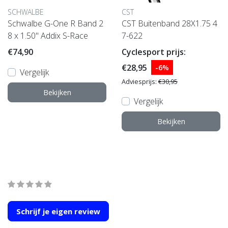
SCHWALBE
CST
Schwalbe G-One R Band 2
CST Buitenband 28X1.75 4
8 x 1.50" Addix S-Race
7-622
€74,90
Cyclesport prijs:
€28,95
-6%
Vergelijk
Adviesprijs:
€30,95
Bekijken
Vergelijk
Bekijken
Wat onze klanten zeggen
average of 0 review(s)
Schrijf je eigen review