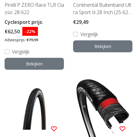
Pirelli P ZERO Race TLR Cla
Continental Buitenband Ult
ssic 28-622
ra Sport Iii 28 Inch (25-622)
Rood
Cyclesport prijs:
€29,49
€62,50
-22%
Vergelijk
Adviesprijs:
€79,99
Bekijken
Vergelijk
Bekijken