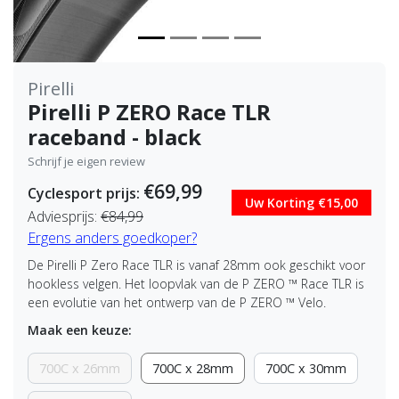
Pirelli
Pirelli P ZERO Race TLR
raceband - black
Schrijf je eigen review
€69,99
Cyclesport prijs:
Uw Korting €15,00
Adviesprijs:
€84,99
Ergens anders goedkoper?
De Pirelli P Zero Race TLR is vanaf 28mm ook geschikt voor
hookless velgen. Het loopvlak van de P ZERO ™ Race TLR is
een evolutie van het ontwerp van de P ZERO ™ Velo.
Maak een keuze:
700C x 26mm
700C x 28mm
700C x 30mm