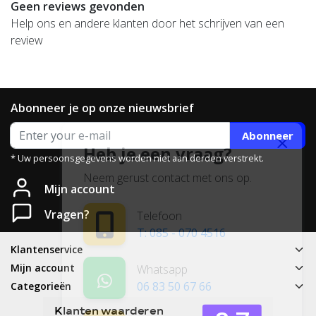
Geen reviews gevonden
Help ons en andere klanten door het schrijven van een
review
Abonneer je op onze nieuwsbrief
Abonneer
Heb je een vraag?
* Uw persoonsgegevens worden niet aan derden verstrekt.
Neem gerust contact met ons op.
Mijn account
Vragen?
Telefoon
T: 085 - 070 4516
Klantenservice
Mijn account
Whatsapp
06 83 50 67 66
Categorieën