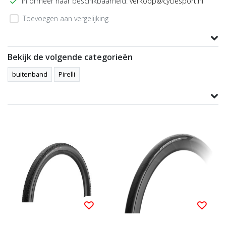
Informeer naar beschikbaarheid:
verkoop@cyclesport.nl
Toevoegen aan vergelijking
Productomschrijving
Bekijk de volgende categorieën
buitenband
Pirelli
Product informatie
gerelateerde producten