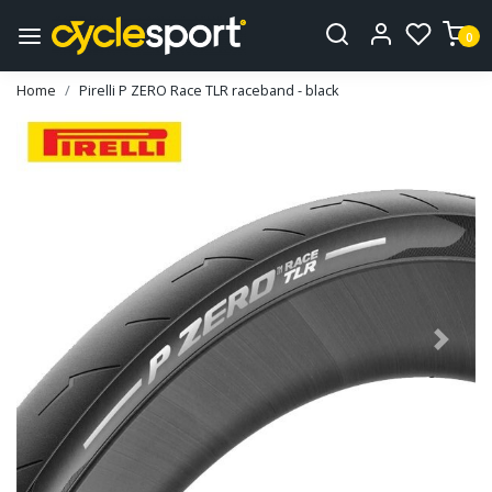
0
Home
Pirelli P ZERO Race TLR raceband - black
Vorige
Volge