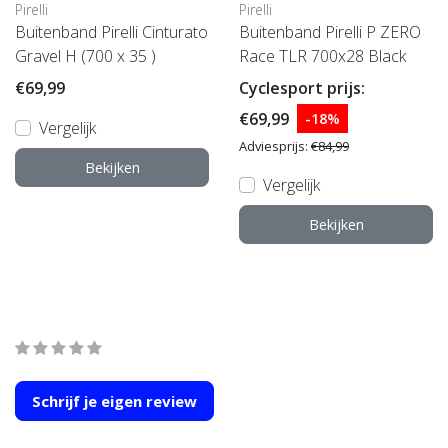
Pirelli
Pirelli
Buitenband Pirelli Cinturato
Buitenband Pirelli P ZERO
Gravel H (700 x 35 )
Race TLR 700x28 Black
€69,99
Cyclesport prijs:
€69,99
-18%
Vergelijk
Adviesprijs:
€84,99
Bekijken
Vergelijk
Bekijken
Wat onze klanten zeggen
average of 0 review(s)
Schrijf je eigen review