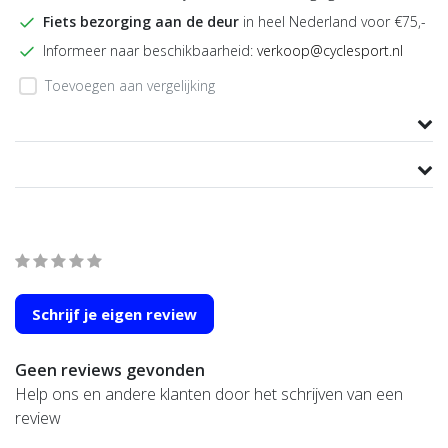
Fiets bezorging aan de deur
in heel Nederland voor €75,-
Informeer naar beschikbaarheid:
verkoop@cyclesport.nl
Toevoegen aan vergelijking
Productomschrijving
Product informatie
Wat onze klanten zeggen
average of 0 review(s)
Schrijf je eigen review
Geen reviews gevonden
Help ons en andere klanten door het schrijven van een
review