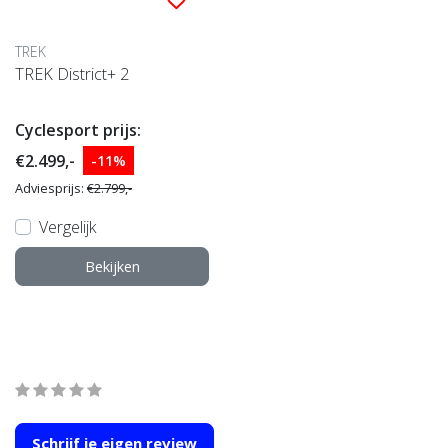
TREK
TREK District+ 2
Cyclesport prijs:
€2.499,-
-11%
Adviesprijs:
€2.799,-
Vergelijk
Bekijken
Wat onze klanten zeggen
average of 0 review(s)
Schrijf je eigen review