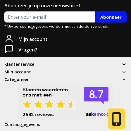
Abonneer je op onze nieuwsbrief
Abonneer
* Uw persoonsgegevens worden niet aan derden verstrekt.
Heb je een vraag?
Mijn account
Neem gerust contact met ons op.
Vragen?
Telefoon
Klantenservice
T: 085 - 070 4516
Mijn account
Categorieën
Whatsapp
06 83 50 67 66
E-mail
service@cyclesport.nl
Contactgegevens