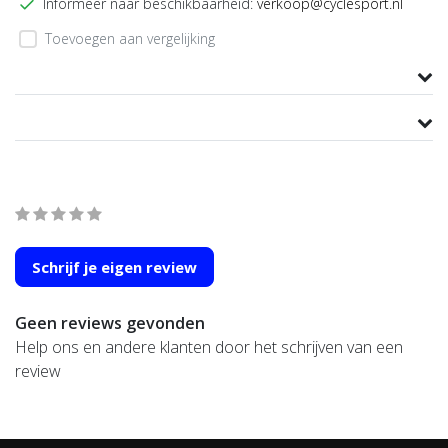
Informeer naar beschikbaarheid:
verkoop@cyclesport.nl
Toevoegen aan vergelijking
Productomschrijving
Product informatie
Wat onze klanten zeggen
average of 0 review(s)
Schrijf je eigen review
Geen reviews gevonden
Help ons en andere klanten door het schrijven van een
review