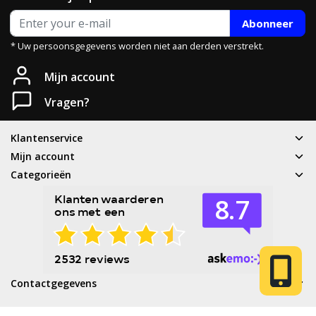
Abonneer
* Uw persoonsgegevens worden niet aan derden verstrekt.
Heb je een vraag?
Mijn account
Neem gerust contact met ons op.
Vragen?
Telefoon
Klantenservice
T: 085 - 070 4516
Mijn account
Categorieën
Whatsapp
06 83 50 67 66
E-mail
service@cyclesport.nl
Contactgegevens