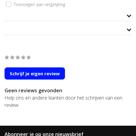
Toevoegen aan vergelijking
Productomschrijving
Product informatie
Wat onze klanten zeggen
average of 0 review(s)
Schrijf je eigen review
Geen reviews gevonden
Help ons en andere klanten door het schrijven van een
review
Abonneer je op onze nieuwsbrief