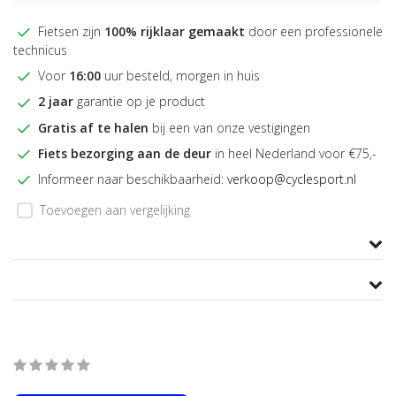
Fietsen zijn
100% rijklaar gemaakt
door een professionele
technicus
Voor
16:00
uur besteld, morgen in huis
2 jaar
garantie op je product
Gratis af te halen
bij een van onze vestigingen
Fiets bezorging aan de deur
in heel Nederland voor €75,-
Informeer naar beschikbaarheid:
verkoop@cyclesport.nl
Toevoegen aan vergelijking
Productomschrijving
Product informatie
Wat onze klanten zeggen
average of 0 review(s)