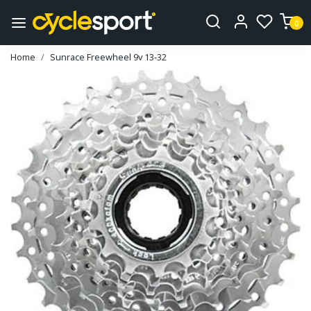
0
Home
Sunrace Freewheel 9v 13-32