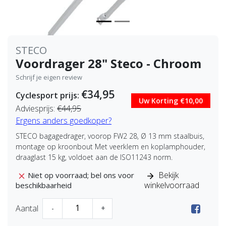
STECO
Voordrager 28" Steco - Chroom
Schrijf je eigen review
€34,95
Cyclesport prijs:
Uw Korting €10,00
Adviesprijs:
€44,95
Ergens anders goedkoper?
STECO bagagedrager, voorop FW2 28, Ø 13 mm staalbuis,
montage op kroonbout Met veerklem en koplamphouder,
draaglast 15 kg, voldoet aan de ISO11243 norm.
Bekijk
Niet op voorraad; bel ons voor
winkelvoorraad
beschikbaarheid
Aantal
-
+