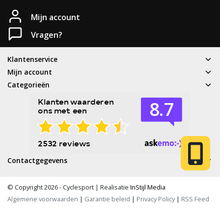
Heb je een vraag?
Mijn account
Neem gerust contact met ons op.
Vragen?
Telefoon
Klantenservice
T: 085 - 070 4516
Mijn account
Categorieën
Whatsapp
06 83 50 67 66
E-mail
service@cyclesport.nl
Contactgegevens
© Copyright 2026 - Cyclesport | Realisatie
InStijl Media
Algemene voorwaarden
|
Garantie beleid
|
Privacy Policy
|
RSS Feed