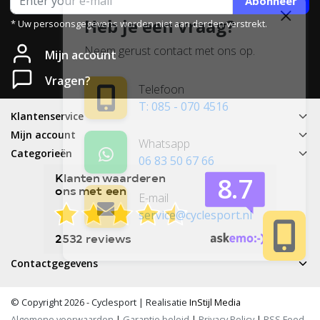
Abonneer
Heb je een vraag?
* Uw persoonsgegevens worden niet aan derden verstrekt.
Neem gerust contact met ons op.
Mijn account
Vragen?
Telefoon
T: 085 - 070 4516
Klantenservice
Mijn account
Whatsapp
Categorieën
06 83 50 67 66
E-mail
service@cyclesport.nl
Contactgegevens
© Copyright 2026 - Cyclesport | Realisatie
InStijl Media
Algemene voorwaarden
|
Garantie beleid
|
Privacy Policy
|
RSS Feed