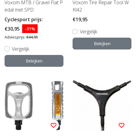
Voxom MTB / Gravel Flat P
Voxom Tire Repair Tool W
edal met SPD
Kl42
Cyclesport prijs:
€19,95
€30,95
-31%
Vergelijk
Adviesprijs:
€44,95
Bekijken
Vergelijk
Bekijken