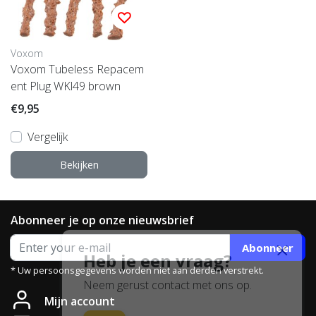
Voxom
Voxom Tubeless Repacem
ent Plug WKl49 brown
€9,95
Vergelijk
Bekijken
Abonneer je op onze nieuwsbrief
Abonneer
Heb je een vraag?
* Uw persoonsgegevens worden niet aan derden verstrekt.
Neem gerust contact met ons op.
Mijn account