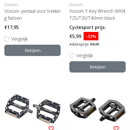
Voxom
Voxom
Voxom- pedaal voor trekkin
Voxom Y-Key Wrench WKl4
g fietsen
T25/T30/T40mm black
€17,95
Cyclesport prijs:
€5,99
-33%
Vergelijk
Adviesprijs:
€8,95
Bekijken
Vergelijk
Bekijken