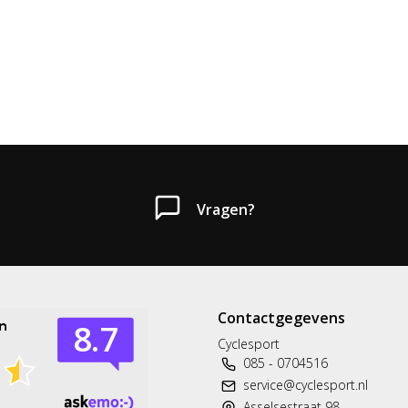
Vragen?
Contactgegevens
Cyclesport
085 - 0704516
service@cyclesport.nl
Asselsestraat 98