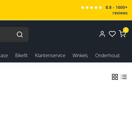
8.8 - 1600+
reviews
0
ease
Bikefit
Klantenservice
Winkels
Onderhoud