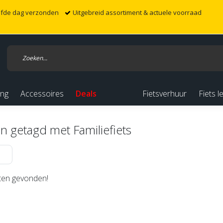
elfde dag verzonden
Uitgebreid assortiment & actuele voorraad
ing
Accessoires
Deals
Fietsverhuur
Fiets l
n getagd met Familiefiets
en gevonden!