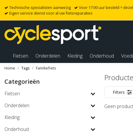
Technische specialisten aanwezig
Voor 17:00 uur besteld = dez
Eigen service dienst voor al uw fietsreparaties
Fietsen
Onderdelen
Kleding
Onderhoud
Voed
Home
Tags
Familiefiets
Producte
Categorieën
Filters
Fietsen
Onderdelen
Geen product
Kleding
Onderhoud