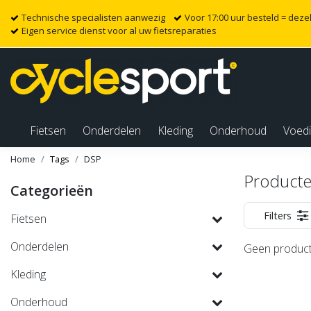
Technische specialisten aanwezig
Voor 17:00 uur besteld = dez
Eigen service dienst voor al uw fietsreparaties
Fietsen
Onderdelen
Kleding
Onderhoud
Voed
Home
Tags
DSP
Producte
Categorieën
Filters
Fietsen
Onderdelen
Geen product
Kleding
Onderhoud