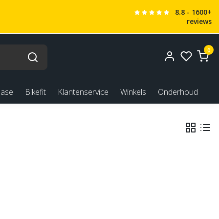
8.8 - 1600+
reviews
0
ease
Bikefit
Klantenservice
Winkels
Onderhoud