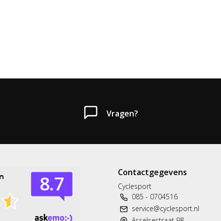
Vragen?
Contactgegevens
Cyclesport
085 - 0704516
service@cyclesport.nl
Asselsestraat 98