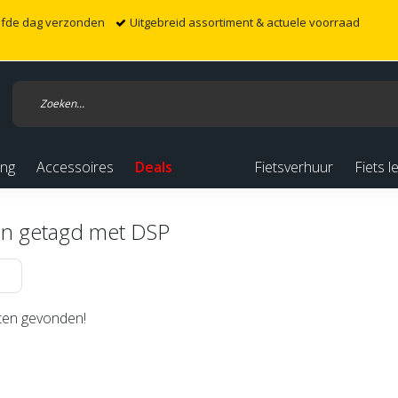
elfde dag verzonden
Uitgebreid assortiment & actuele voorraad
ing
Accessoires
Deals
Fietsverhuur
Fiets l
n getagd met DSP
en gevonden!