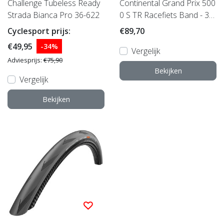
Challenge Tubeless Ready
Continental Grand Prix 500
Strada Bianca Pro 36-622
0 S TR Racefiets Band - 30
mm
Cyclesport prijs:
€89,70
€49,95
-34%
Vergelijk
Adviesprijs:
€75,90
Bekijken
Vergelijk
Bekijken