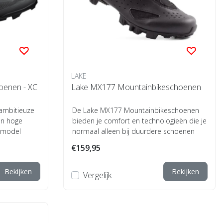
LAKE
oenen - XC
Lake MX177 Mountainbikeschoenen
ambitieuze
De Lake MX177 Mountainbikeschoenen
an hoge
bieden je comfort en technologieën die je
enmodel
normaal alleen bij duurdere schoenen
kunt v...
€159,95
Bekijken
Bekijken
Vergelijk