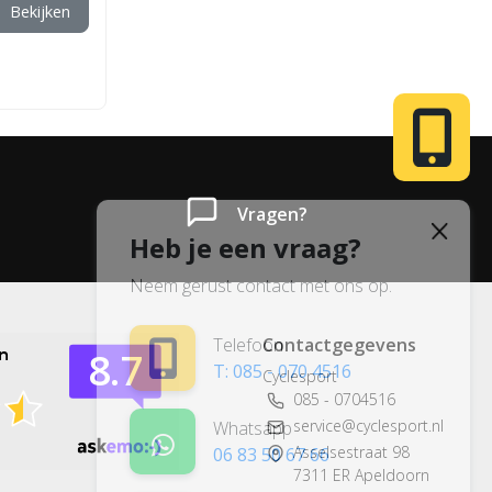
Bekijken
Vragen?
Heb je een vraag?
Neem gerust contact met ons op.
Telefoon
Contactgegevens
T: 085 - 070 4516
Cyclesport
085 - 0704516
service@cyclesport.nl
Whatsapp
Asselsestraat 98
06 83 50 67 66
7311 ER Apeldoorn