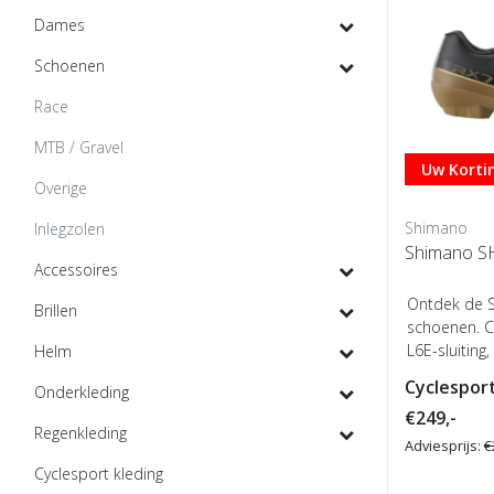
Dames
Schoenen
Race
MTB / Gravel
Uw Kortin
Overige
Shimano
Inlegzolen
Shimano S
Accessoires
Ontdek de 
Brillen
schoenen. C
L6E-sluiting
Helm
krachtoverbr
Cyclesport
Onderkleding
€249,-
Regenkleding
Adviesprijs:
€
Cyclesport kleding