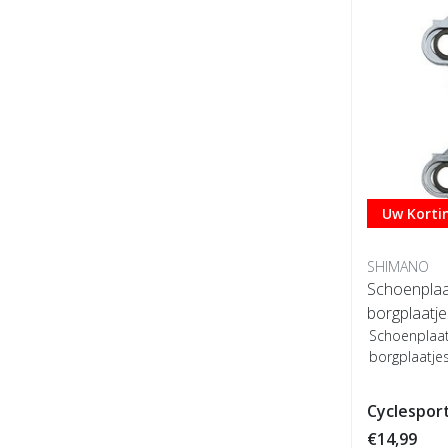
Uw Kortin
SHIMANO
Schoenpla
borgplaatje
Schoenplaa
borgplaatje
Cyclesport
€14,99