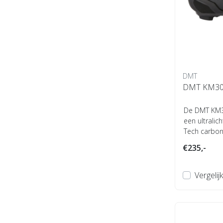
DMT
DMT KM30
De DMT KM3
een ultralich
Tech carbon 
€235,-
Vergelijk