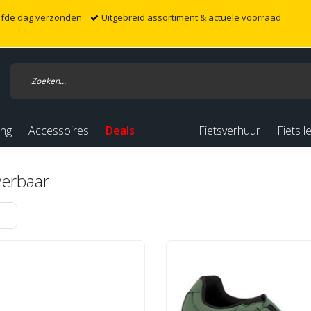
elfde dag verzonden
Uitgebreid assortiment & actuele voorraad
ing
Accessoires
Deals
Fietsverhuur
Fiets l
verbaar