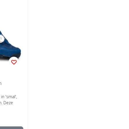
n
in 'smal',
en. Deze