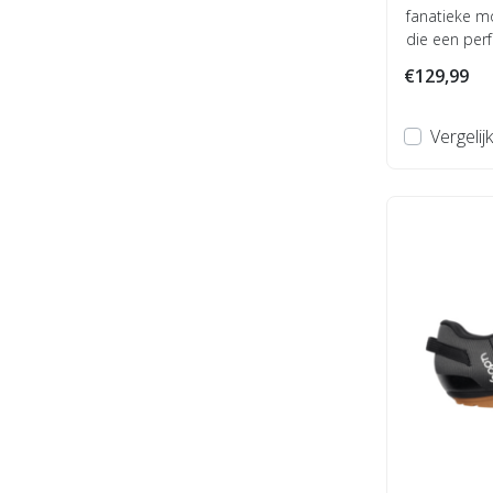
fanatieke mo
die een per
comfo...
€129,99
Vergelijk