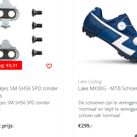
g: €0,31
Lake Cycling
atjes SM-SH56 SPD zonder
Lake MX30G - MTB Schoe
s
tjes SM-SH56 SPD zonder
De schoenen zijn te verkrijgen 
s
'normaal' en 'wijd' te verkrijg
schoen valt 'normaal'
 prijs:
€299,-