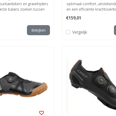
untainbikers en gravelrijders
optimaal comfort, uitstekende
fecte balans zoeken tussen
en een efficiënte krachtoverb
Uitgerust ...
€159,01
Bekijken
Vergelijk