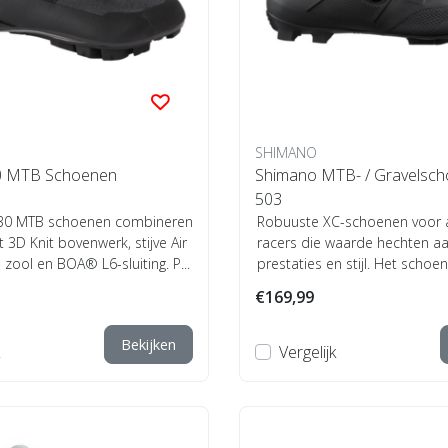
SHIMANO
 MTB Schoenen
Shimano MTB- / Gravelsch
503
0 MTB schoenen combineren
Robuuste XC-schoenen voor 
t 3D Knit bovenwerk, stijve Air
racers die waarde hechten a
zool en BOA® L6-sluiting. P...
prestaties en stijl. Het scho
XC503 overt...
€169,99
Bekijken
Vergelijk