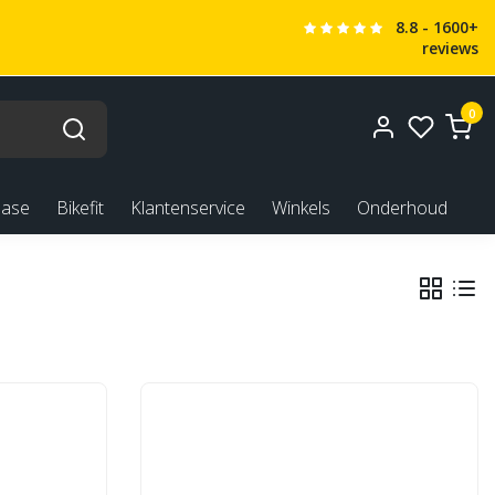
8.8 - 1600+
reviews
0
ease
Bikefit
Klantenservice
Winkels
Onderhoud