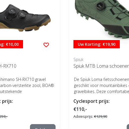
g: €10,00
Uw Korting: €19,90
Spiuk
H-RX710
Spiuk MTB Loma schoenen
Shimano SH-RX710 gravel
De Spiuk Loma fietsschoenen 
arbon-versterkte zool, BOA®
geschikt voor mountainbikes
, uitstekende
gravelbikes. Deze comfortab
enging en...
zijn voorzien va...
 prijs:
Cyclesport prijs:
€110,-
259,-
Adviesprijs:
€129,90